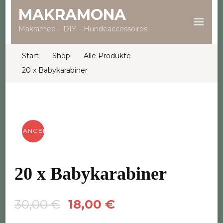
MAKRAMONA
Makramee – DIY – Hundeaccessoires
Start
Shop
Alle Produkte
20 x Babykarabiner
ANGEBOT!
20 x Babykarabiner
Ursprünglicher
Aktueller
30,00
€
18,00
€
Preis
Preis