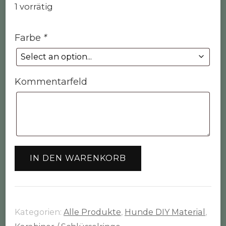
1 vorrätig
war:
ist:
30,00 €
18,00 €.
Farbe
*
Kommentarfeld
20
IN DEN WARENKORB
x
Babykarabiner
Menge
Kategorien:
Alle Produkte
,
Hunde DIY Material
,