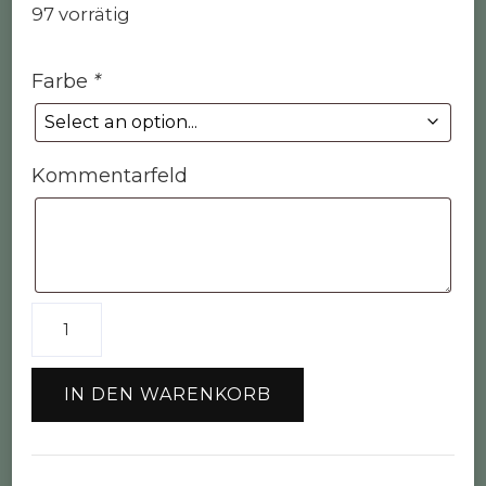
97 vorrätig
war:
ist:
20,00 €
15,00 €.
Farbe
*
Kommentarfeld
20
x
Karabiner
IN DEN WARENKORB
D-
Ring
Menge