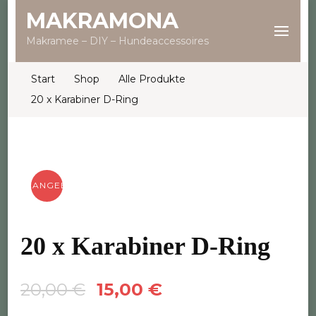
MAKRAMONA
Makramee – DIY – Hundeaccessoires
Start
Shop
Alle Produkte
20 x Karabiner D-Ring
ANGEBOT!
20 x Karabiner D-Ring
Ursprünglicher
Aktueller
20,00
€
15,00
€
Preis
Preis