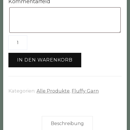
Kommentarfeld
50g
Kammgarn
/
IN DEN WARENKORB
fluffy
Schafwolle
natural
/
Kategorien:
Alle Produkte
,
Fluffy Garn
helles
creme
Menge
Beschreibung