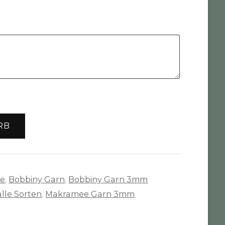
RB
te
,
Bobbiny Garn
,
Bobbiny Garn 3mm
lle Sorten
,
Makramee Garn 3mm