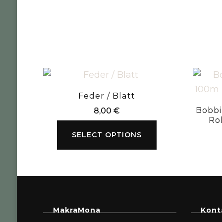
Feder / Blatt
Bobbi
8,00
€
Ro
SELECT OPTIONS
MakraMona
Kont