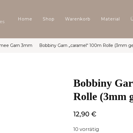
Home
Shop
Warenkorb
Material
es
amee Garn 3mm
Bobbiny Garn „caramel“ 100m Rolle (3mm ge
Bobbiny Gar
Rolle (3mm g
12,90
€
10 vorrätig