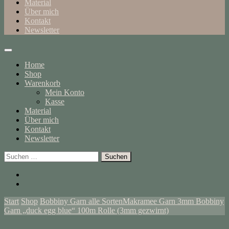
Material
Über mich
Kontakt
Newsletter
Home
Shop
Warenkorb
Mein Konto
Kasse
Material
Über mich
Kontakt
Newsletter
Suchen
nach:
Start
Shop
Bobbiny Garn alle Sorten
Makramee Garn 3mm
Bobbiny
Garn „duck egg blue“ 100m Rolle (3mm gezwirnt)