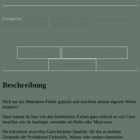
100m
Rolle
(3mm
gezwirnt)
Kategorien:
Alle Produkte
,
Bobbiny Garn
,
Bobbiny Garn 3mm gezwirnt
,
Menge
Bobbiny Garn alle Sorten
,
Makramee Garn 3mm
Beschreibung
Zusätzliche Informationen
Rezensionen (0)
Beschreibung
Dich hat das Makramee-Fieber gepackt und möchtest deinen eigenen Werke
knüpfen?
Dann kannst du hier von den beliebtesten Farben ganz einfach so viel Garn
bestellen wie du benötigst, entweder als Rolle oder Meterware.
Du bekommst recyceltes Garn höchster Qualität, für das zu keinem
Zeitpunkt der Produktion Farbstoffe, Wasser oder andere chemische