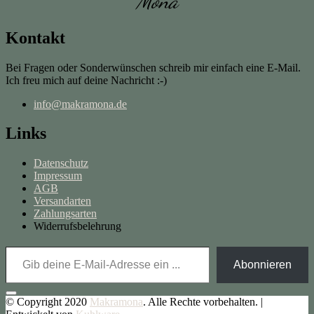
Mona
Kontakt
Bei Fragen oder Sonderwünschen schreib mir einfach eine E-Mail.
Ich freu mich auf deine Nachricht :-)
info@makramona.de
Links
Datenschutz
Impressum
AGB
Versandarten
Zahlungsarten
Widerrufsbelehrung
Gib deine E-Mail-Adresse ein ...
Abonnieren
© Copyright 2020
Makramona
. Alle Rechte vorbehalten.
|