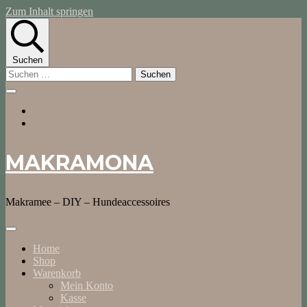
Zum Inhalt springen
Suchen
Suchen
nach:
MAKRAMONA
Makramee – DIY – Hundeaccessoires
Home
Shop
Warenkorb
Mein Konto
Kasse