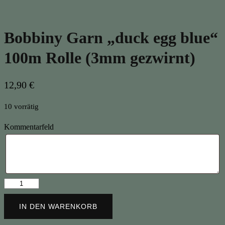
Bobbiny Garn „duck egg blue“
100m Rolle (3mm gezwirnt)
12,90
€
10 vorrätig
Kommentarfeld
Bobbiny
Garn
"duck
IN DEN WARENKORB
egg
blue"