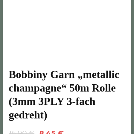
Bobbiny Garn „metallic
champagne“ 50m Rolle
(3mm 3PLY 3-fach
gedreht)
Ursprünglicher
Aktueller
16,90
€
8,45
€