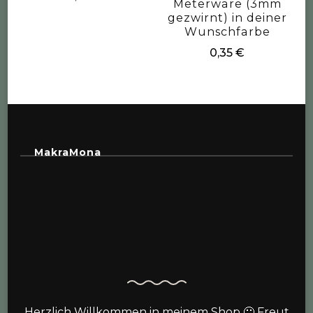
Meterware (3mm
gezwirnt) in deiner
Wunschfarbe
0,35
€
MakraMona
Herzlich Willkommen in meinem Shop 🙂 Freut