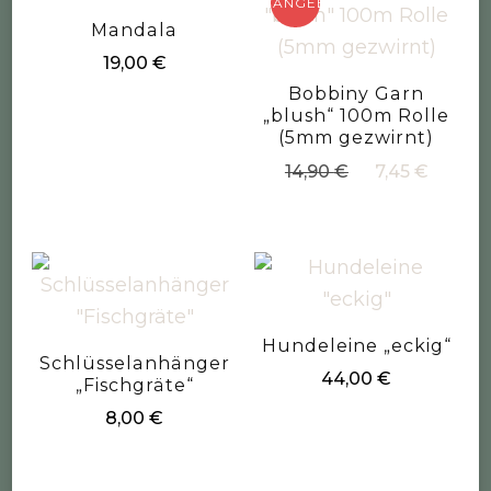
ANGEBOT!
Mandala
19,00
€
Bobbiny Garn
„blush“ 100m Rolle
(5mm gezwirnt)
Ursprüngliche
Aktue
14,90
€
7,45
€
Preis
Preis
war:
ist:
14,90 €
7,45 €
Hundeleine „eckig“
Schlüsselanhänger
44,00
€
„Fischgräte“
8,00
€