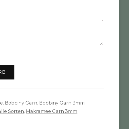
RB
te
,
Bobbiny Garn
,
Bobbiny Garn 3mm
lle Sorten
,
Makramee Garn 3mm