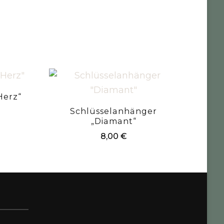
Herz“
Schlüsselanhänger
„Diamant“
8,00
€