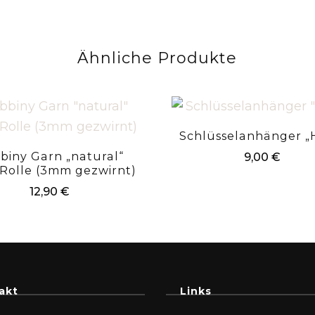
Ähnliche Produkte
Schlüsselanhänger „
biny Garn „natural“
9,00
€
Rolle (3mm gezwirnt)
12,90
€
akt
Links