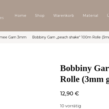
Home
Shop
Warenkorb
Material
es
amee Garn 3mm
Bobbiny Garn „peach shake“ 100m Rolle (3m
Bobbiny Gar
Rolle (3mm g
12,90
€
10 vorrätig