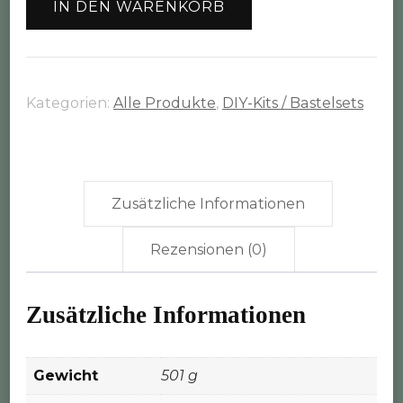
IN DEN WARENKORB
"Kobra"
oder
"Spirale"
inkl.
Kategorien:
Alle Produkte
,
DIY-Kits / Bastelsets
Material
&
Anleitung
in
Zusätzliche Informationen
deiner
Rezensionen (0)
Wunschfarbe
Menge
Zusätzliche Informationen
Gewicht
501 g