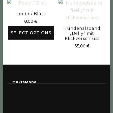
Feder / Blatt
8,00
€
Hundehalsband
SELECT OPTIONS
„Belly“ mit
Klickverschluss
35,00
€
MakraMona