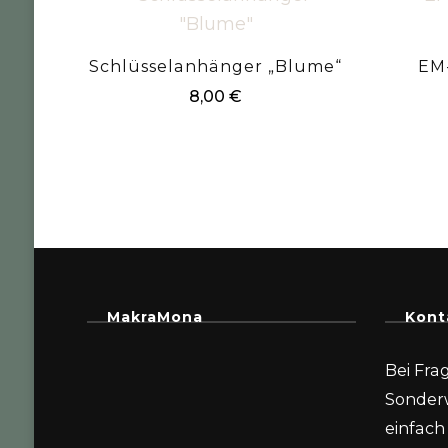
Schlüsselanhänger „Blume“
EM
8,00
€
MakraMona
Kont
Bei Fra
Sonder
einfach 