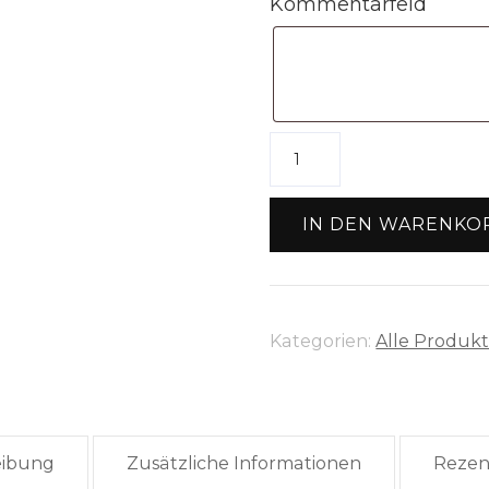
Kommentarfeld
Holzring
Größe
4
IN DEN WARENKO
(70mm)
Menge
Kategorien:
Alle Produk
eibung
Zusätzliche Informationen
Rezen