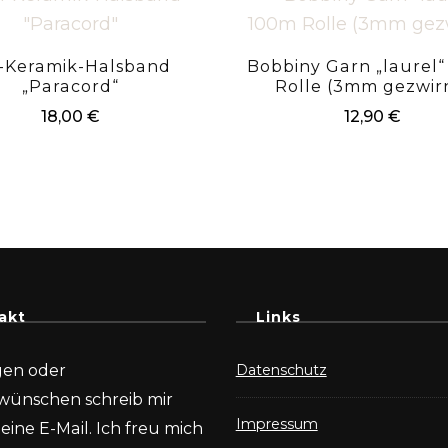
-Keramik-Halsband
Bobbiny Garn „laurel
„Paracord“
Rolle (3mm gezwir
18,00
€
12,90
€
akt
Links
gen oder
Datenschutz
wünschen schreib mir
Impressum
eine E-Mail. Ich freu mich