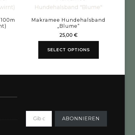
“ 100m
Makramee Hundehalsband
nt)
„Blume“
25,00
€
SELECT OPTIONS
Gib deine E-Mail-Adresse ein ...
ABONNIEREN