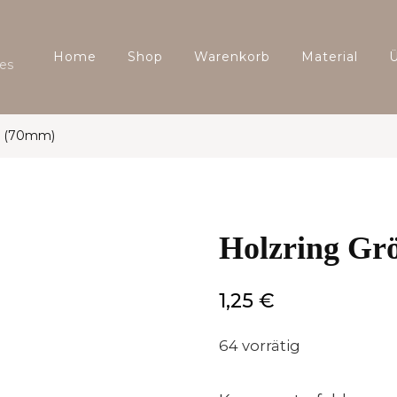
Home
Shop
Warenkorb
Material
es
4 (70mm)
Holzring Gr
1,25
€
64 vorrätig