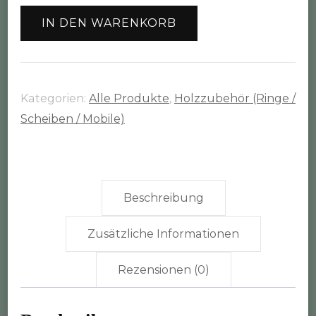
(Ø
IN DEN WARENKORB
9-
12cm
/
1cm
Kategorien:
Alle Produkte
,
Holzzubehör (Ringe /
dick)
Scheiben / Mobile)
Menge
Beschreibung
Zusätzliche Informationen
Rezensionen (0)