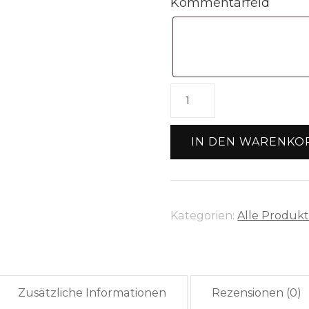
Kommentarfeld
Karabinerhaken
schmal
rosegold
IN DEN WARENKO
Menge
Kategorien:
Alle Produk
Zusätzliche Informationen
Rezensionen (0)