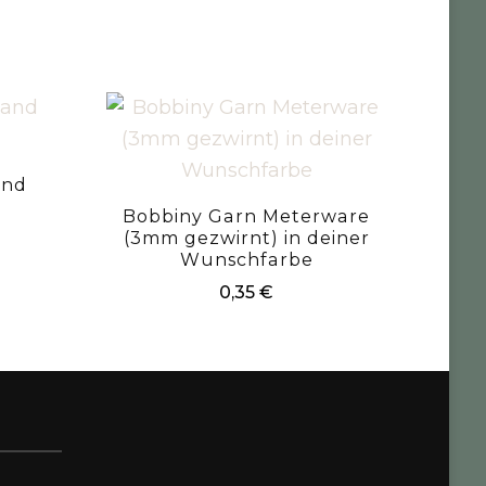
and
Bobbiny Garn Meterware
(3mm gezwirnt) in deiner
Wunschfarbe
0,35
€