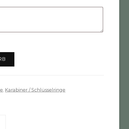
RB
te
,
Karabiner / Schlüsselringe