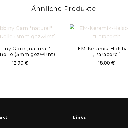
Ähnliche Produkte
biny Garn „natural“
EM-Keramik-Halsb
Rolle (3mm gezwirnt)
„Paracord“
12,90
€
18,00
€
akt
Links