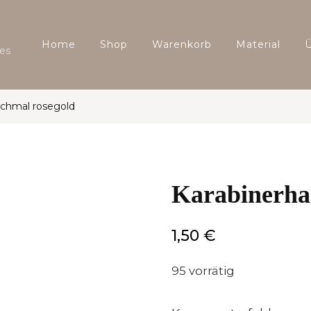
Home
Shop
Warenkorb
Material
es
schmal rosegold
Karabinerha
1,50
€
95 vorrätig