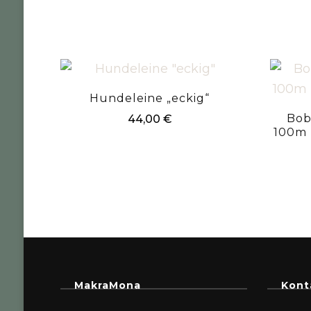
Hundeleine „eckig“
Bob
44,00
€
100m 
MakraMona
Kont