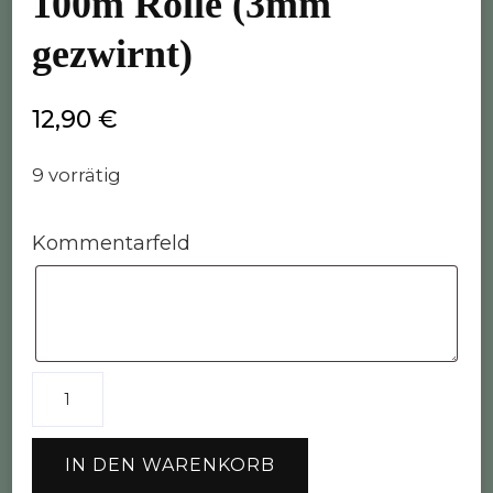
100m Rolle (3mm
gezwirnt)
12,90
€
9 vorrätig
Kommentarfeld
Bobbiny
Garn
"black"
IN DEN WARENKORB
100m