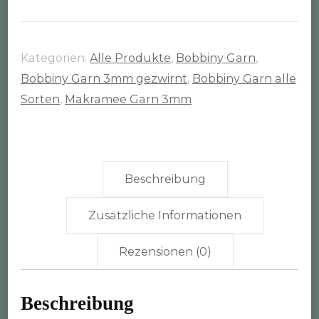
Rolle
(3mm
gezwirnt)
Kategorien:
Alle Produkte
,
Bobbiny Garn
,
Menge
Bobbiny Garn 3mm gezwirnt
,
Bobbiny Garn alle
Sorten
,
Makramee Garn 3mm
Beschreibung
Zusätzliche Informationen
Rezensionen (0)
Beschreibung