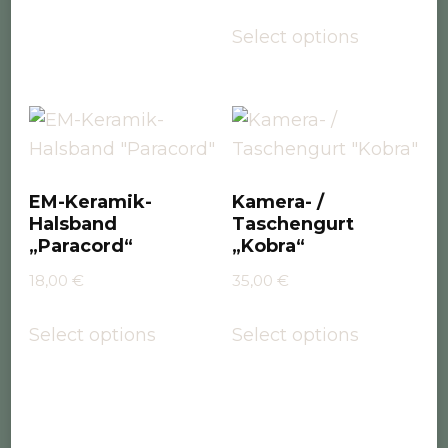
Select options
EM-Keramik-
Kamera- /
Halsband
Taschengurt
„Paracord“
„Kobra“
18,00
€
35,00
€
Select options
Select options