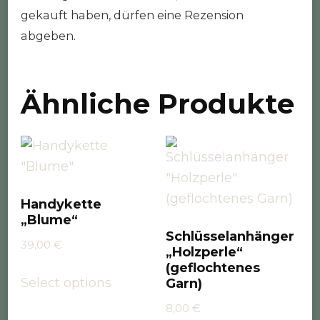
gekauft haben, dürfen eine Rezension
abgeben.
Ähnliche Produkte
Handykette
„Blume“
Schlüsselanhänger
39,00
€
„Holzperle“
(geflochtenes
Select options
Garn)
8,00
€