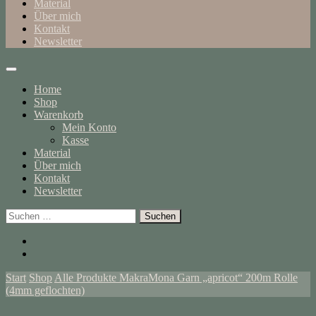
Material
Über mich
Kontakt
Newsletter
Home
Shop
Warenkorb
Mein Konto
Kasse
Material
Über mich
Kontakt
Newsletter
Suchen
nach:
Start
Shop
Alle Produkte
MakraMona Garn „apricot“ 200m Rolle
(4mm geflochten)