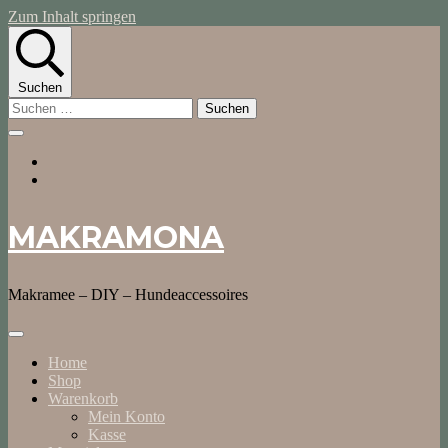
Zum Inhalt springen
Suchen
Suchen
nach:
MAKRAMONA
Makramee – DIY – Hundeaccessoires
Home
Shop
Warenkorb
Mein Konto
Kasse