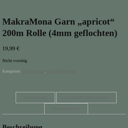
MakraMona Garn „apricot“
200m Rolle (4mm geflochten)
19,99
€
Nicht vorrätig
Kategorien:
Alle Produkte
,
Garn MakraMona
Beschreibung
Zusätzliche Informationen
Rezensionen (0)
Beschreibung