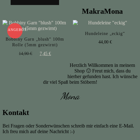
MakraMona
ANGEBOT!
Hundeleine „eckig“
Bobbiny Garn „blush“ 100m
44,00
€
Rolle (5mm gezwirnt)
Ursprünglicher
Aktueller
14,90
€
7,45
€
Preis
Preis
Herzlich Willkommen in meinem
war:
ist:
Shop 🙂 Freut mich, dass du
14,90 €
7,45 €.
hierher gefunden hast. Ich wünsche
dir viel Spaß beim Stöbern!
Mona
Kontakt
Bei Fragen oder Sonderwünschen schreib mir einfach eine E-Mail.
Ich freu mich auf deine Nachricht :-)