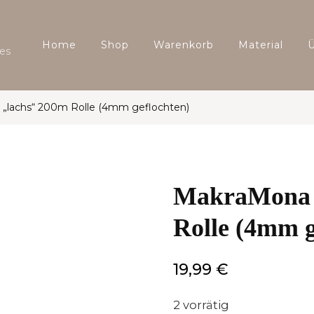
Home
Shop
Warenkorb
Material
es
„lachs“ 200m Rolle (4mm geflochten)
MakraMona 
Rolle (4mm g
19,99
€
2 vorrätig