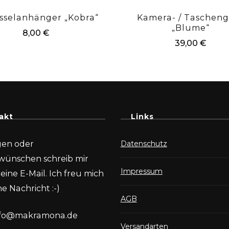
sselanhänger „Kobra“
Kamera- / Tascheng
„Blume“
8,00
€
39,00
€
akt
Links
gen oder
Datenschutz
wünschen schreib mir
Impressum
eine E-Mail. Ich freu mich
e Nachricht :-)
AGB
nfo@makramona.de
Versandarten