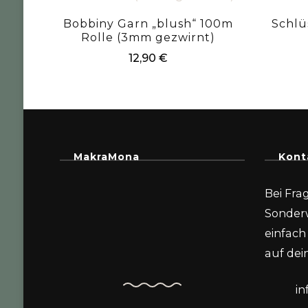
Bobbiny Garn „blush“ 100m
Schlü
Rolle (3mm gezwirnt)
12,90
€
MakraMona
Kont
Bei Fra
Sonder
einfach 
auf dein
i