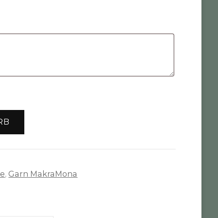
RB
te
,
Garn MakraMona