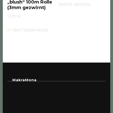
„blush“ 100m Rolle
Select options
(3mm gezwirnt)
12,90
€
In den Warenkorb
MakraMona