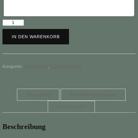
MakraMona
Garn
"teddybraun"
IN DEN WARENKORB
200m
Rolle
(4mm
geflochten)
Menge
Kategorien:
Alle Produkte
,
Garn MakraMona
Beschreibung
Zusätzliche Informationen
Rezensionen (0)
Beschreibung