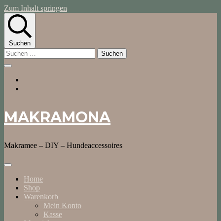
Zum Inhalt springen
Suchen
Suchen
nach:
MAKRAMONA
Makramee – DIY – Hundeaccessoires
Home
Shop
Warenkorb
Mein Konto
Kasse