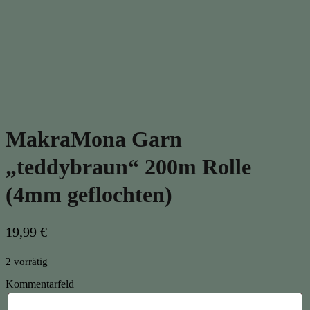
MakraMona Garn
„teddybraun“ 200m Rolle
(4mm geflochten)
19,99
€
2 vorrätig
Kommentarfeld