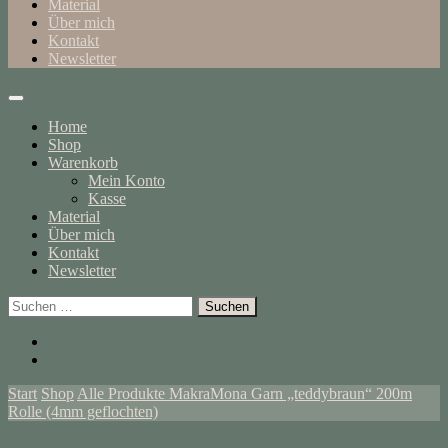
Material
Über mich
Kontakt
Newsletter
Home
Shop
Warenkorb
Mein Konto
Kasse
Material
Über mich
Kontakt
Newsletter
Suchen
nach:
Start
Shop
Alle Produkte
MakraMona Garn „teddybraun“ 200m
Rolle (4mm geflochten)