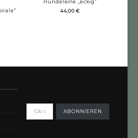
Hundeleine „eckig“
irale“
44,00
€
Gib deine E-Mail-Adresse ein ...
ABONNIEREN