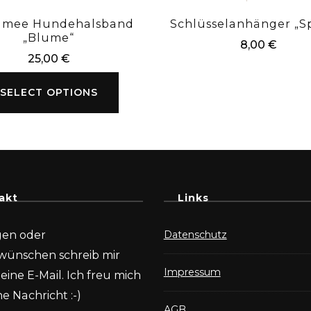
amee Hundehalsband
Schlüsselanhänger „Sp
„Blume“
8,00
€
25,00
€
SELECT OPTIONS
akt
Links
gen oder
Datenschutz
wünschen schreib mir
Impressum
eine E-Mail. Ich freu mich
e Nachricht :-)
AGB