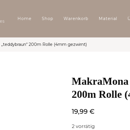
Home
Shop
Warenkorb
Material
es
„teddybraun“ 200m Rolle (4mm gezwirnt)
MakraMona 
200m Rolle 
19,99
€
2 vorrätig