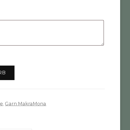
RB
te
,
Garn MakraMona