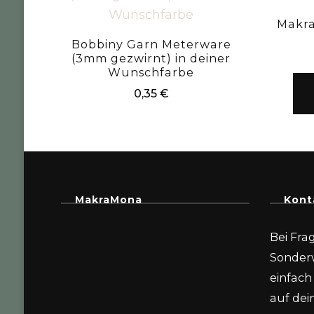
Makr
Bobbiny Garn Meterware
(3mm gezwirnt) in deiner
Wunschfarbe
0,35
€
MakraMona
Kont
Bei Fra
Sonder
einfach 
auf dein