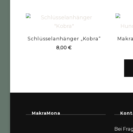
Schlüsselanhänger „Kobra“
Makr
8,00
€
MakraMona
Kont
Bei Fra