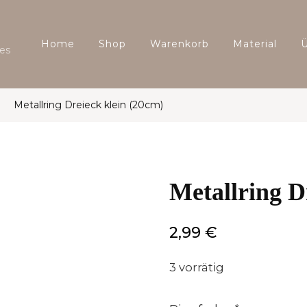
Home
Shop
Warenkorb
Material
es
Metallring Dreieck klein (20cm)
Metallring D
2,99
€
3 vorrätig