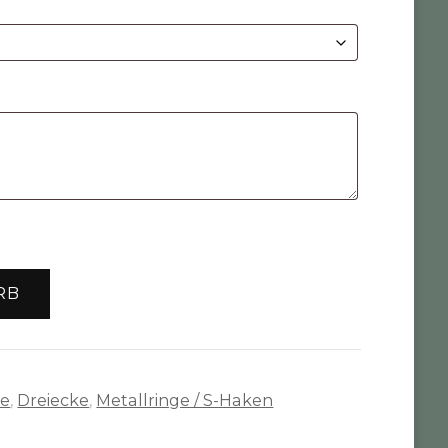
RB
te
,
Dreiecke
,
Metallringe / S-Haken