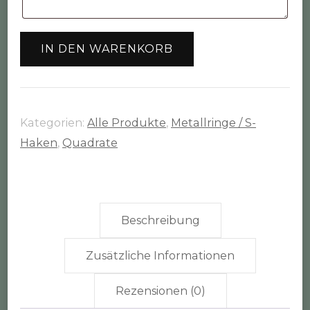
Metallring
IN DEN WARENKORB
Quadrat
Größe
3
(20cm)
Kategorien:
Alle Produkte
,
Metallringe / S-
Menge
Haken
,
Quadrate
Beschreibung
Zusätzliche Informationen
Rezensionen (0)