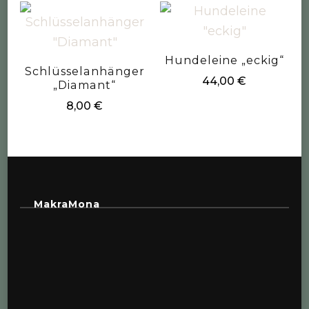
Hundeleine „eckig“
Schlüsselanhänger
44,00
€
„Diamant“
8,00
€
MakraMona