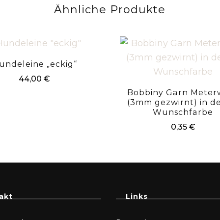
Ähnliche Produkte
undeleine „eckig“
44,00
€
Bobbiny Garn Meter
(3mm gezwirnt) in d
Wunschfarbe
0,35
€
akt
Links