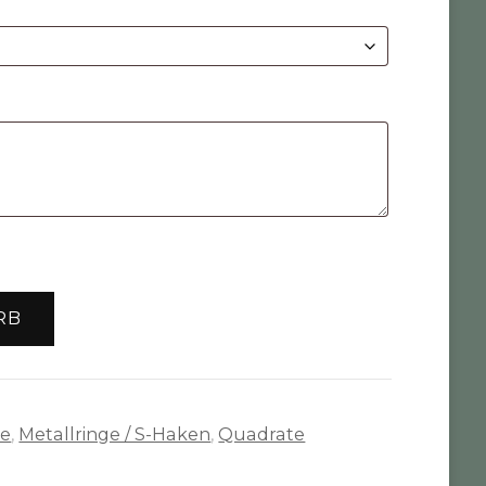
RB
te
,
Metallringe / S-Haken
,
Quadrate