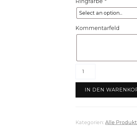
Ringfarbe
*
Kommentarfeld
Metallring
Quadrat
Größe
IN DEN WARENKO
4
(25cm)
Menge
Kategorien:
Alle Produk