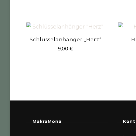
Schlüsselanhänger „Herz“
H
9,00
€
MakraMona
Kont