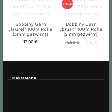
ANGEBOT!
Bobbiny Garn
Bobbiny Garn
„laurel“ 100m Rolle
„blush“ 100m Rolle
(3mm gezwirnt)
(5mm gezwirnt)
Ursprüngliche
Aktue
12,90
€
14,90
€
7,45
€
Preis
Preis
war:
ist:
14,90 €
7,45 €
MakraMona