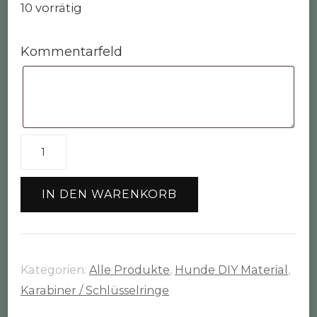
10 vorrätig
Kommentarfeld
O-
Ring
schwarz
IN DEN WARENKORB
(20mm)
Menge
Kategorien:
Alle Produkte
,
Hunde DIY Material
,
Karabiner / Schlüsselringe