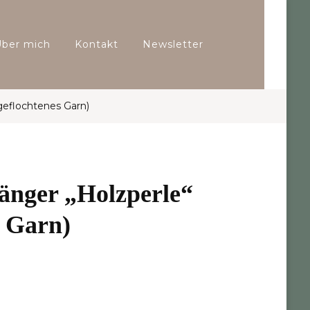
Über mich
Kontakt
Newsletter
geflochtenes Garn)
änger „Holzperle“
s Garn)