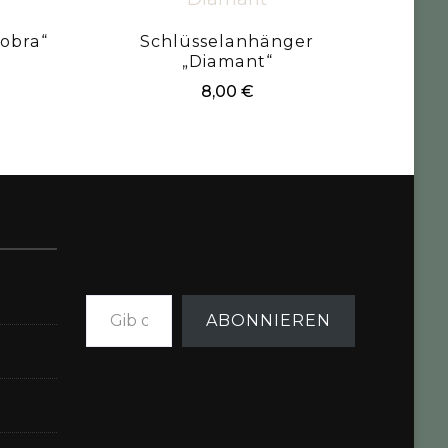
obra“
Schlüsselanhänger
„Diamant“
8,00
€
Gib deine E-Mail-Adresse ein ...
ABONNIEREN