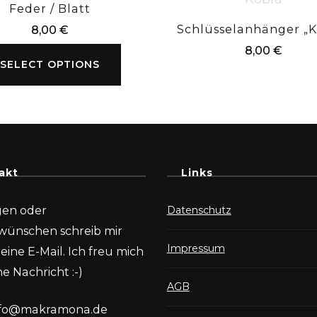
Feder / Blatt
Schlüsselanhänger „K
8,00
€
8,00
€
SELECT OPTIONS
akt
Links
gen oder
Datenschutz
wünschen schreib mir
Impressum
eine E-Mail. Ich freu mich
e Nachricht :-)
AGB
nfo@makramona.de