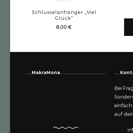
Schlüsselanhänger „Viel
Glück“
8,00
€
MakraMona
Kont
Bei Fra
Sonder
einfach 
auf dein
i