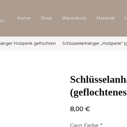
Home
Shop
Warenkorb
Material
es
hänger Holzperle geflochten
Schlüsselanhänger „Holzperle“ (
Schlüsselanh
(geflochtene
8,00
€
Garn Farbe
*