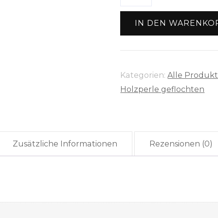
"Holzperle"
(geflochtenes
IN DEN WARENKO
Garn)
Menge
Kategorien:
Alle Produk
Holzperle geflochten
Zusätzliche Informationen
Rezensionen (0)