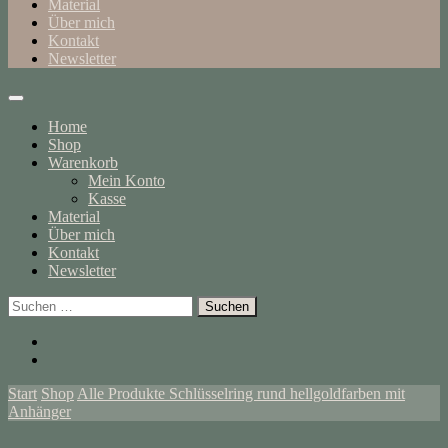
Material
Über mich
Kontakt
Newsletter
Home
Shop
Warenkorb
Mein Konto
Kasse
Material
Über mich
Kontakt
Newsletter
Suchen
nach:
Start
Shop
Alle Produkte
Schlüsselring rund hellgoldfarben mit
Anhänger