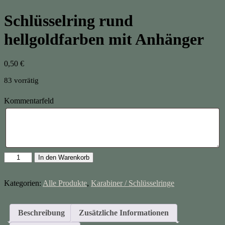
Schlüsselring rund
hellgoldfarben mit Anhänger
0,50
€
83 vorrätig
Kommentarfeld
Schlüsselring
In den Warenkorb
rund
hellgoldfarben
mit
Kategorien:
Alle Produkte
,
Karabiner / Schlüsselringe
Anhänger
Menge
Beschreibung
Zusätzliche Informationen