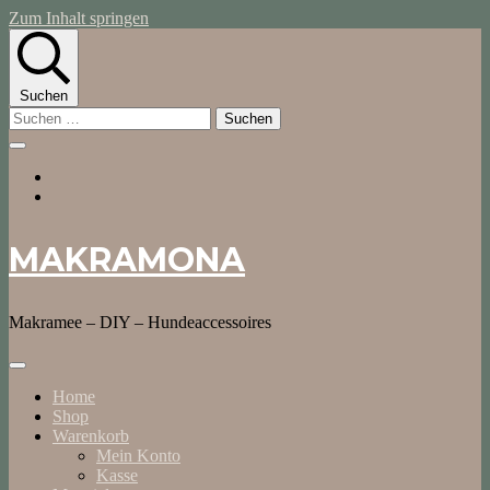
Zum Inhalt springen
Suchen
Suchen
nach:
MAKRAMONA
Makramee – DIY – Hundeaccessoires
Home
Shop
Warenkorb
Mein Konto
Kasse