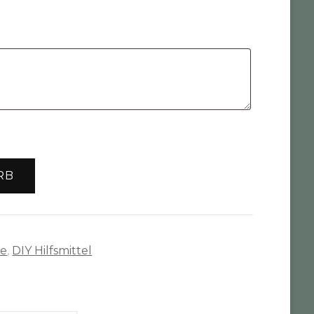
RB
te
,
DIY Hilfsmittel