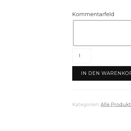
Kommentarfeld
Stempel
"Luftballon
Happy
IN DEN WARENKO
Birthday"
Menge
Kategorien:
Alle Produk