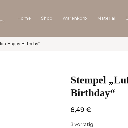
Home
Shop
Warenkorb
Material
es
lon Happy Birthday“
Stempel „Lu
Birthday“
8,49
€
3 vorrätig