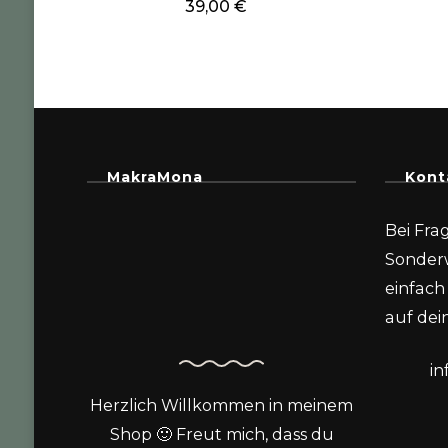
39,00
€
MakraMona
Kont
Bei Fra
Sonder
einfach 
auf dein
i
Herzlich Willkommen in meinem
Shop 🙂 Freut mich, dass du