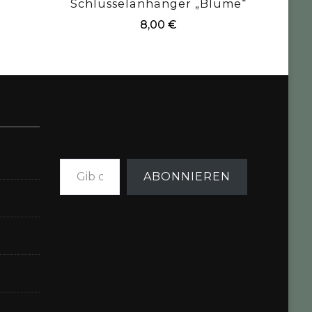
Schlüsselanhänger „Blume“
8,00
€
Gib deine E-Mail-Adresse ein ...
ABONNIEREN