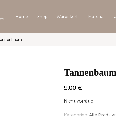
Home
Shop
Warenkorb
Material
es
Tannenbaum
Tannenbau
9,00
€
Nicht vorrätig
Kategorien:
Alle Produk