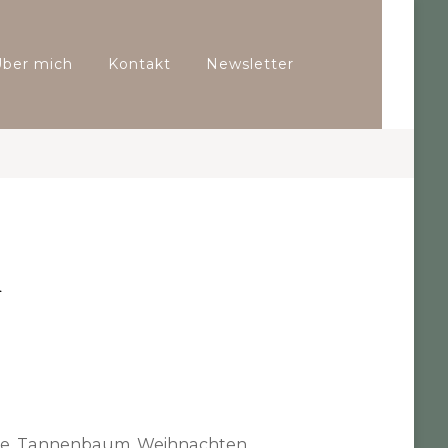
Über mich
Kontakt
Newsletter
m
te
,
Tannenbaum
,
Weihnachten