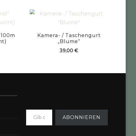
“ 100m
Kamera- / Taschengurt
nt)
„Blume“
39,00
€
Gib deine E-Mail-Adresse ein ...
ABONNIEREN