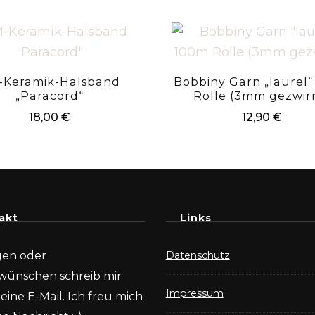
-Keramik-Halsband
Bobbiny Garn „laurel
„Paracord“
Rolle (3mm gezwir
18,00
€
12,90
€
akt
Links
gen oder
Datenschutz
wünschen schreib mir
Impressum
eine E-Mail. Ich freu mich