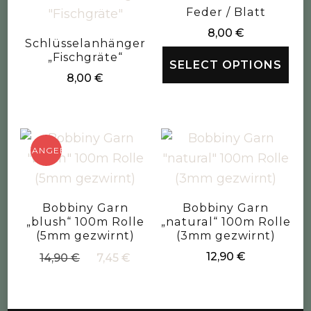
Feder / Blatt
8,00
€
Schlüsselanhänger
„Fischgräte“
SELECT OPTIONS
8,00
€
ANGEBOT!
Bobbiny Garn
Bobbiny Garn
„blush“ 100m Rolle
„natural“ 100m Rolle
(5mm gezwirnt)
(3mm gezwirnt)
Ursprünglicher
Aktueller
12,90
€
14,90
€
7,45
€
Preis
Preis
war:
ist:
14,90 €
7,45 €.