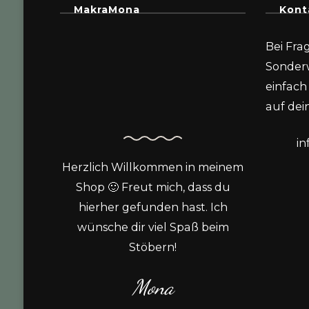
MakraMona
Kont
Bei Fra
Sonder
einfach 
auf dein
i
Herzlich Willkommen in meinem
Shop 🙂 Freut mich, dass du
hierher gefunden hast. Ich
wünsche dir viel Spaß beim
Stöbern!
Mona