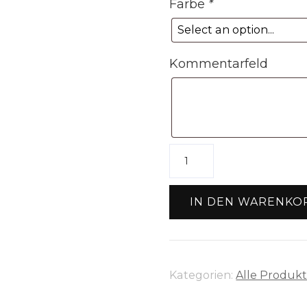
Farbe
*
Kommentarfeld
50
x
Karabiner
IN DEN WARENKO
D-
Ring
Menge
Kategorien:
Alle Produk