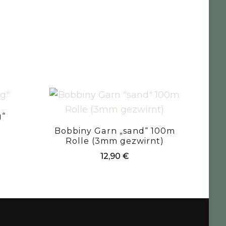
g“
Bobbiny Garn „sand“ 100m
Rolle (3mm gezwirnt)
12,90
€