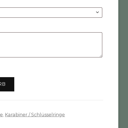
RB
te
,
Karabiner / Schlüsselringe