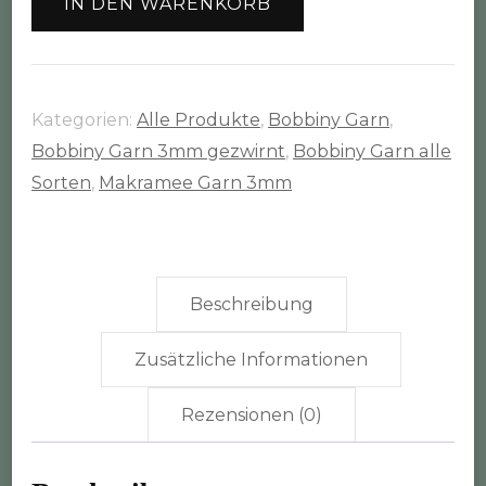
IN DEN WARENKORB
100m
Rolle
(3mm
gezwirnt)
Kategorien:
Alle Produkte
,
Bobbiny Garn
,
Menge
Bobbiny Garn 3mm gezwirnt
,
Bobbiny Garn alle
Sorten
,
Makramee Garn 3mm
Beschreibung
Zusätzliche Informationen
Rezensionen (0)