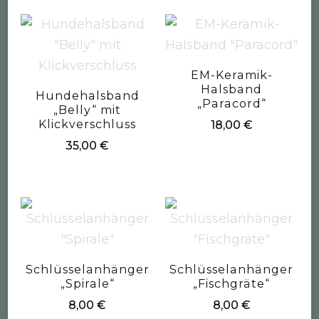
EM-Keramik-
Halsband
Hundehalsband
„Paracord“
„Belly“ mit
Klickverschluss
18,00
€
35,00
€
Schlüsselanhänger
Schlüsselanhänger
„Spirale“
„Fischgräte“
8,00
€
8,00
€