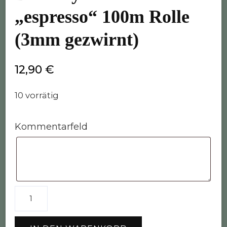
„espresso“ 100m Rolle
(3mm gezwirnt)
12,90
€
10 vorrätig
Kommentarfeld
Bobbiny
Garn
"espresso"