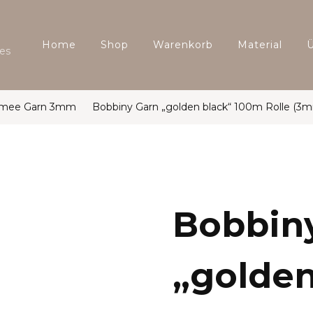
Home
Shop
Warenkorb
Material
es
amee Garn 3mm
Bobbiny Garn „golden black“ 100m Rolle (3
Bobbin
„golden