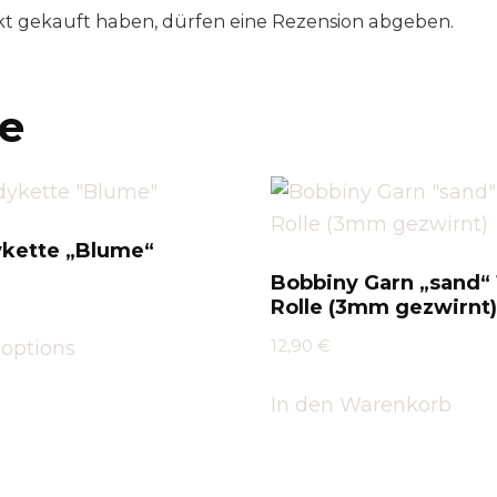
t gekauft haben, dürfen eine Rezension abgeben.
e
kette „Blume“
Bobbiny Garn „sand“
Rolle (3mm gezwirnt)
12,90
€
 options
In den Warenkorb