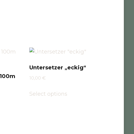
Untersetzer „eckig“
 100m
10,00
€
Select options