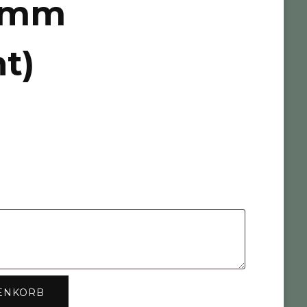
(3mm
t)
ENKORB