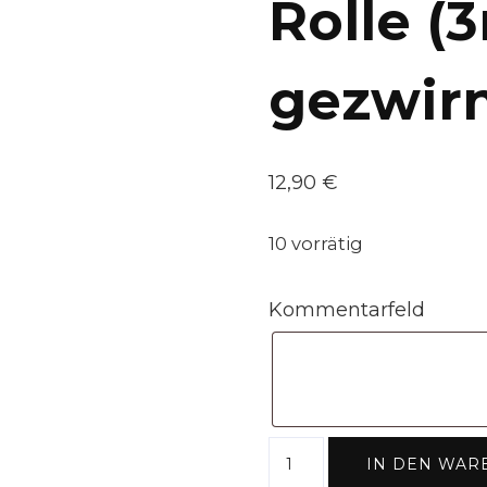
Rolle 
gezwirn
12,90
€
10 vorrätig
Kommentarfeld
Bobbiny
IN DEN WAR
Garn