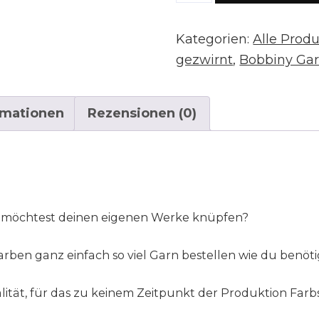
"golden
black"
Kategorien:
Alle Prod
100m
gezwirnt
,
Bobbiny Gar
Rolle
(3mm
rmationen
Rezensionen (0)
gezwirnt)
Menge
 möchtest deinen eigenen Werke knüpfen?
rben ganz einfach so viel Garn bestellen wie du benöti
tät, für das zu keinem Zeitpunkt der Produktion Farb