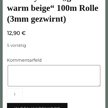
warm beige“ 100m Rolle
(3mm gezwirnt)
12,90
€
5 vorrätig
Kommentarfeld
Bobbiny
Garn
"golden