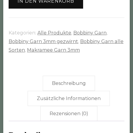
IN DEN WARENKORB
warm
beige"
100m
Rolle
Kategorien:
Alle Produkte
,
Bobbiny Garn
,
(3mm
Bobbiny Garn 3mm gezwirnt
,
Bobbiny Garn alle
gezwirnt)
Sorten
,
Makramee Garn 3mm
Menge
Beschreibung
Zusätzliche Informationen
Rezensionen (0)