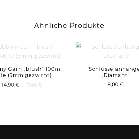
Ähnliche Produkte
BOT!
ny Garn „blush“ 100m
Schlüsselanhäng
lle (5mm gezwirnt)
„Diamant“
Ursprünglicher
Aktueller
8,00
€
14,90
€
7,45
€
Preis
Preis
war:
ist:
14,90 €
7,45 €.