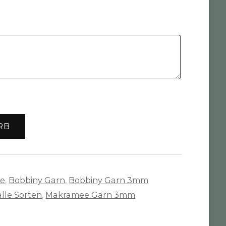
RB
te
,
Bobbiny Garn
,
Bobbiny Garn 3mm
lle Sorten
,
Makramee Garn 3mm