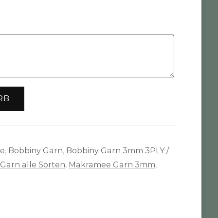
ist:
8,45 €.
RB
te
,
Bobbiny Garn
,
Bobbiny Garn 3mm 3PLY /
Garn alle Sorten
,
Makramee Garn 3mm
,