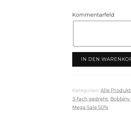
war:
16,90 €
Kommentarfeld
Bobbiny
IN DEN WARENKO
Garn
"silver"
100m
Rolle
Kategorien:
Alle Produk
(3mm
3-fach gedreht
,
Bobbiny 
3-
Mega Sale 50%
fach
gedreht)
Menge