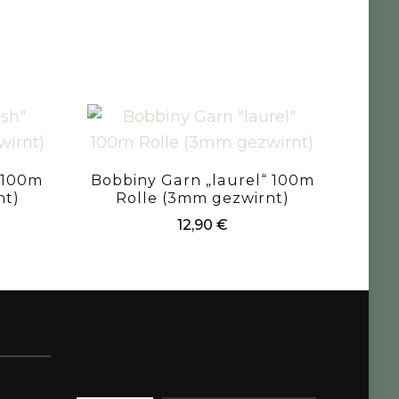
 100m
Bobbiny Garn „laurel“ 100m
nt)
Rolle (3mm gezwirnt)
12,90
€
Gib deine E-Mail-Adresse ein ...