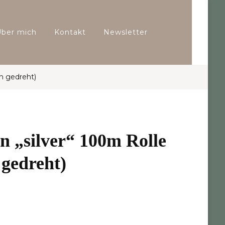
Über mich
Kontakt
Newsletter
h gedreht)
 „silver“ 100m Rolle
gedreht)
icher
Aktueller
Preis