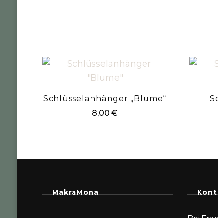
Schlüsselanhänger „Blume“
S
8,00
€
MakraMona
Kont