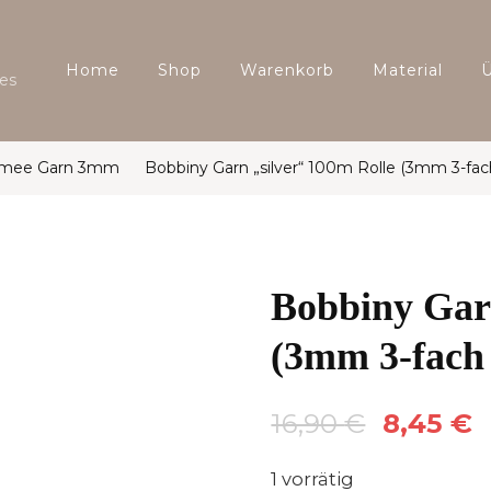
Home
Shop
Warenkorb
Material
es
amee Garn 3mm
Bobbiny Garn „silver“ 100m Rolle (3mm 3-fac
Bobbiny Garn
(3mm 3-fach 
Ursprüngl
16,90
€
8,45
€
Preis
1 vorrätig