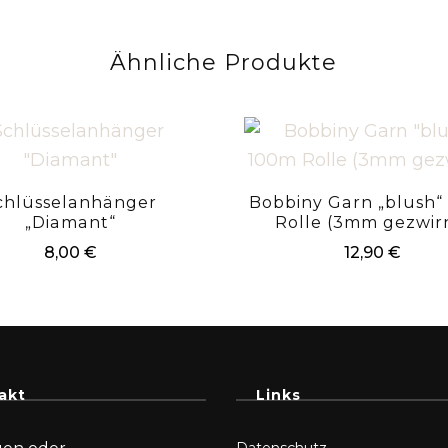
Ähnliche Produkte
chlüsselanhänger
Bobbiny Garn „blush“
„Diamant“
Rolle (3mm gezwir
8,00
€
12,90
€
akt
Links