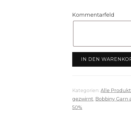
war:
i
15,90 €
7
Kommentarfeld
Bobbiny
IN DEN WARENKO
Garn
"steel"
30m
Rolle
Kategorien:
Alle Produk
(9mm
gezwirnt
,
Bobbiny Garn a
gezwirnt)
50%
Menge