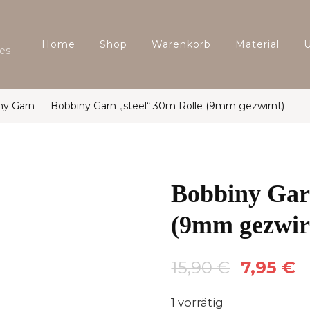
Home
Shop
Warenkorb
Material
es
ny Garn
Bobbiny Garn „steel“ 30m Rolle (9mm gezwirnt)
Bobbiny Garn
(9mm gezwir
Ursprüngl
A
15,90
€
7,95
€
Preis
P
1 vorrätig