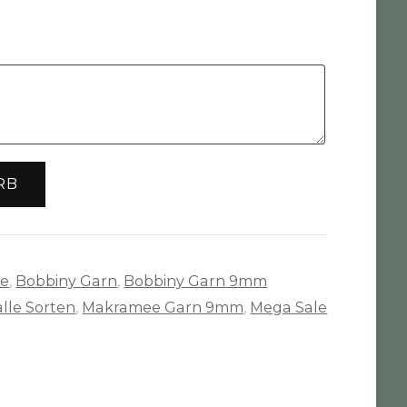
st:
,95 €.
RB
te
,
Bobbiny Garn
,
Bobbiny Garn 9mm
lle Sorten
,
Makramee Garn 9mm
,
Mega Sale