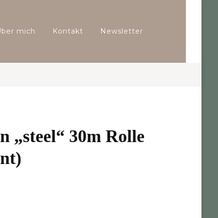
Über mich
Kontakt
Newsletter
 „steel“ 30m Rolle
nt)
icher
ktueller
reis