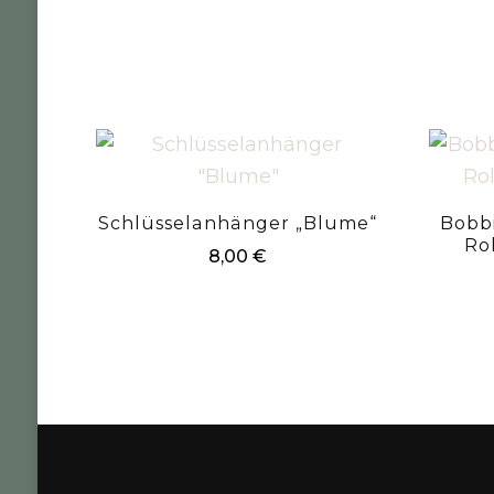
Schlüsselanhänger „Blume“
Bobb
Ro
8,00
€