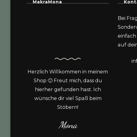
MakraMona
Kont
Bei Fra
Sonder
einfach 
auf dein
i
Herzlich Willkommen in meinem
Shop 🙂 Freut mich, dass du
hierher gefunden hast. Ich
wünsche dir viel Spaß beim
Stöbern!
Mona