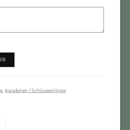
RB
te
,
Karabiner / Schlüsselringe