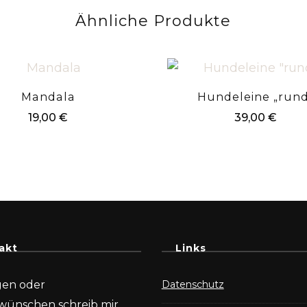
Ähnliche Produkte
Mandala
Hundeleine „rund
19,00
€
39,00
€
akt
Links
gen oder
Datenschutz
wünschen schreib mir