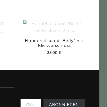
“
Hundehalsband „Belly“ mit
Klickverschluss
35,00
€
Gib deine E-Mail-Adresse ein ...
ABONNIEREN