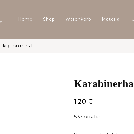
Home
Shop
Warenkorb
Material
es
eckig gun metal
Karabinerha
1,20
€
53 vorrätig