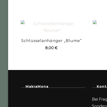
Schlüsselanhänger „Blume“
8,00
€
MakraMona
Kont
Bei Fra
Sonder