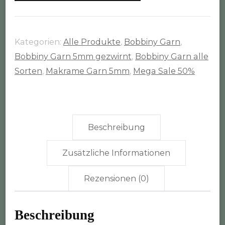
Rolle
(5mm
gezwirnt)
Kategorien:
Alle Produkte
,
Bobbiny Garn
,
Menge
Bobbiny Garn 5mm gezwirnt
,
Bobbiny Garn alle
Sorten
,
Makrame Garn 5mm
,
Mega Sale 50%
Beschreibung
Zusätzliche Informationen
Rezensionen (0)
Beschreibung