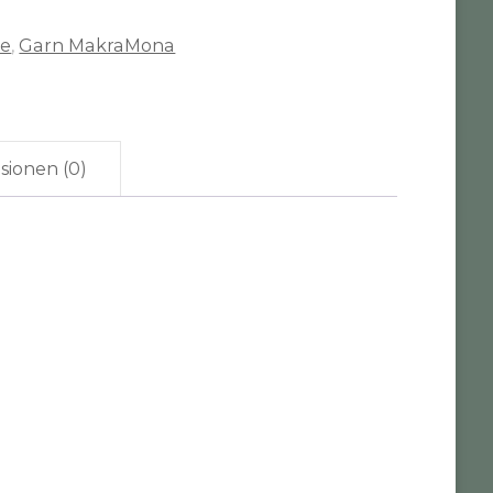
te
,
Garn MakraMona
sionen (0)