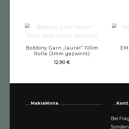
Bobbiny Garn „laurel“ 100m
EM
Rolle (3mm gezwirnt)
12,90
€
MakraMona
Kont
Bei Fra
Sonder