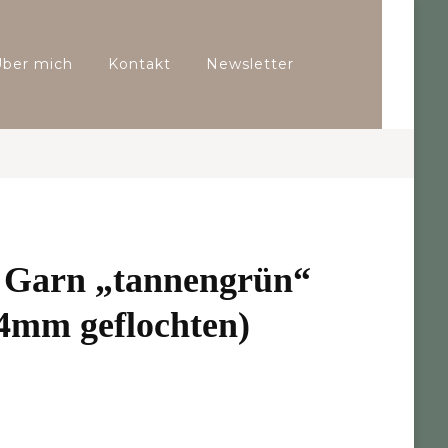
Über mich
Kontakt
Newsletter
Garn „tannengrün“
4mm geflochten)