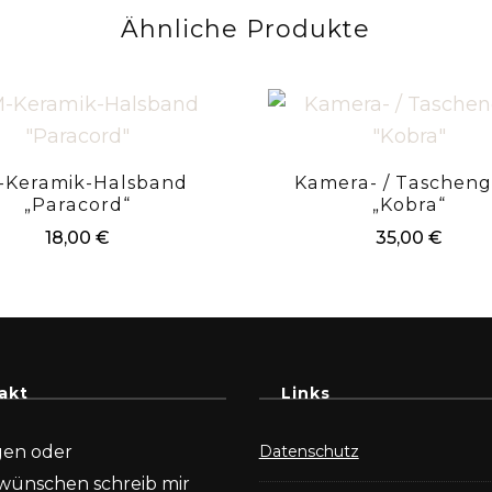
Ähnliche Produkte
-Keramik-Halsband
Kamera- / Tascheng
„Paracord“
„Kobra“
18,00
€
35,00
€
akt
Links
gen oder
Datenschutz
wünschen schreib mir