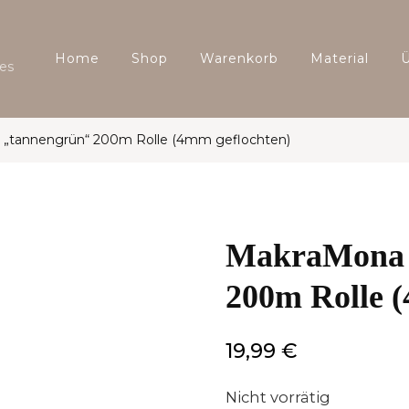
Home
Shop
Warenkorb
Material
es
 „tannengrün“ 200m Rolle (4mm geflochten)
MakraMona 
200m Rolle (
19,99
€
Nicht vorrätig