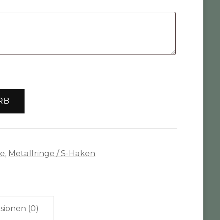
RB
te
,
Metallringe / S-Haken
sionen (0)