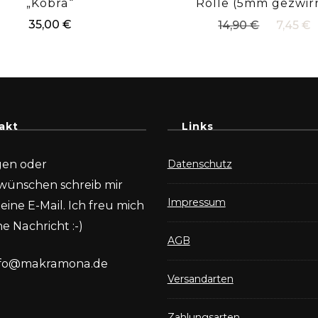
„Kobra“
Rolle (5mm gezwir
Ursprüng
35,00
€
14,90
€
7,45
€
Preis
war:
14,90 €
akt
Links
gen oder
Datenschutz
wünschen schreib mir
Impressum
eine E-Mail. Ich freu mich
e Nachricht :-)
AGB
nfo@makramona.de
Versandarten
Zahlungsarten