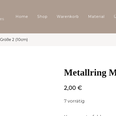
Home
Shop
Warenkorb
Material
es
 Größe 2 (10cm)
Metallring 
2,00
€
7 vorrätig