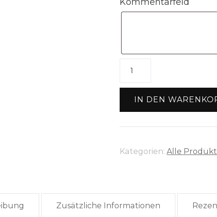
Kommentarfeld
Metallring
Mond
Größe
IN DEN WARENKO
2
(10cm)
Menge
Kategorien:
Alle Produk
eibung
Zusätzliche Informationen
Rezen