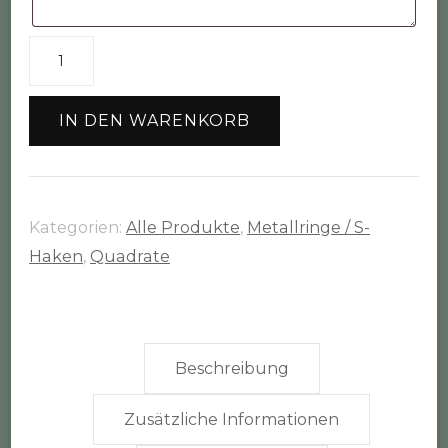
Metallring
Quadrat
Größe
IN DEN WARENKORB
2
(15cm)
Menge
Kategorien:
Alle Produkte
,
Metallringe / S-
Haken
,
Quadrate
Beschreibung
Zusätzliche Informationen