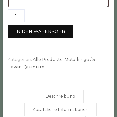
Metallring
Quadrat
Größe
IN DEN WARENKORB
5
(30cm)
Menge
Kategorien:
Alle Produkte
,
Metallringe / S-
Haken
,
Quadrate
Beschreibung
Zusätzliche Informationen