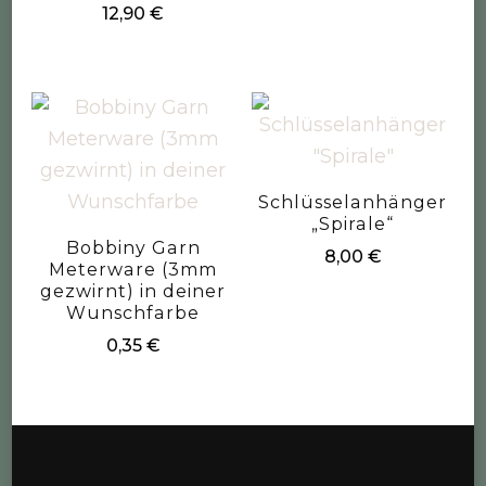
12,90
€
Schlüsselanhänger
„Spirale“
Bobbiny Garn
8,00
€
Meterware (3mm
gezwirnt) in deiner
Wunschfarbe
0,35
€