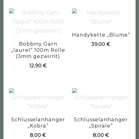
Handykette „Blume“
Bobbiny Garn
39,00
€
„laurel“ 100m Rolle
(3mm gezwirnt)
12,90
€
Schlüsselanhänger
Schlüsselanhänger
„Kobra“
„Spirale“
8,00
€
8,00
€