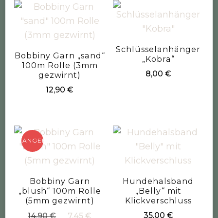
Schlüsselanhänger
Bobbiny Garn „sand“
„Kobra“
100m Rolle (3mm
8,00
€
gezwirnt)
12,90
€
ANGEBOT!
Bobbiny Garn
Hundehalsband
„blush“ 100m Rolle
„Belly“ mit
(5mm gezwirnt)
Klickverschluss
Ursprünglicher
Aktueller
35,00
€
14,90
€
7,45
€