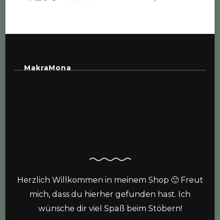
Preis
Preis
war:
ist:
14,90 €
7,45 €.
MakraMona
Herzlich Willkommen in meinem Shop 🙂 Freut
mich, dass du hierher gefunden hast. Ich
wünsche dir viel Spaß beim Stöbern!