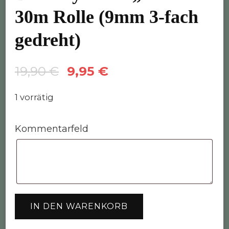
30m Rolle (9mm 3-fach
gedreht)
Ursprünglicher
Aktueller
19,90
€
9,95
€
Preis
Preis
1 vorrätig
war:
ist:
19,90 €
9,95 €.
Kommentarfeld
Bobbiny
IN DEN WARENKORB
Garn
"iris"