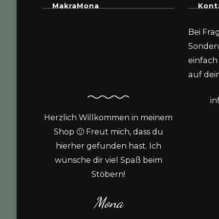
MakraMona
Kont
Bei Fra
Sonder
einfach 
auf dein
i
Herzlich Willkommen in meinem
Shop 🙂 Freut mich, dass du
hierher gefunden hast. Ich
wünsche dir viel Spaß beim
Stöbern!
Mona