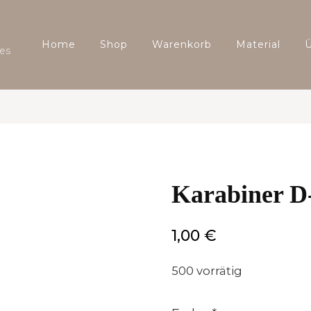
Home
Shop
Warenkorb
Material
es
Karabiner D
1,00
€
500 vorrätig