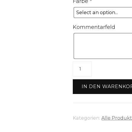
Farbe
*
Kommentarfeld
Karabiner
D-
Ring
IN DEN WARENKO
Menge
Kategorien:
Alle Produk