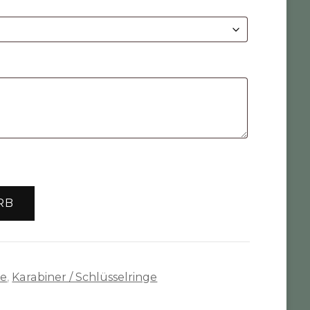
RB
te
,
Karabiner / Schlüsselringe