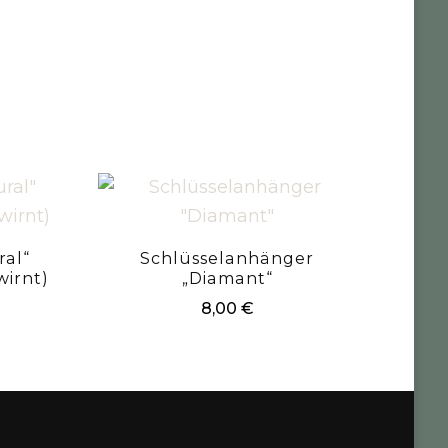
ral“
Schlüsselanhänger
irnt)
„Diamant“
8,00
€