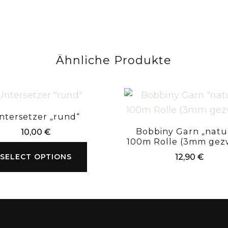
Ähnliche Produkte
ntersetzer „rund“
Bobbiny Garn „natu
10,00
€
100m Rolle (3mm gezw
SELECT OPTIONS
12,90
€