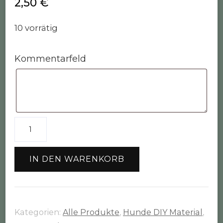
2,50
€
10 vorrätig
Kommentarfeld
Scherenkarabiner
rosegold
Menge
IN DEN WARENKORB
Kategorien:
Alle Produkte
,
Hunde DIY Material
,