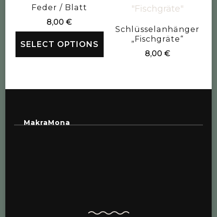
Feder / Blatt
8,00
€
Schlüsselanhänger
„Fischgräte“
SELECT OPTIONS
8,00
€
MakraMona